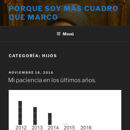
Saltar
PORQUE SOY MÁS CUADRO
al
QUE MARCO
contenido
Menú
CATEGORÍA:
HIJOS
PUBLICADO
NOVIEMBRE 18, 2016
EL
Mi paciencia en los últimos años.