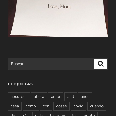
Buscar
Buscar
por:
ETIQUETAS
absurder
ahora
amor
and
años
casa
como
con
cosas
covid
cuándo
del
día
está
failarmy
for
gente