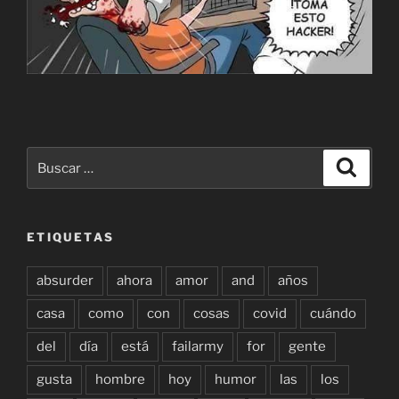
Buscar
Buscar
por:
ETIQUETAS
absurder
ahora
amor
and
años
casa
como
con
cosas
covid
cuándo
del
día
está
failarmy
for
gente
gusta
hombre
hoy
humor
las
los