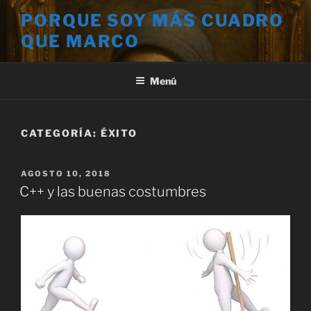
Saltar
PORQUE SOY MÁS CUADRO
al
QUE MARCO
contenido
Menú
CATEGORÍA:
ÉXITO
PUBLICADO
AGOSTO 10, 2018
EL
C++ y las buenas costumbres